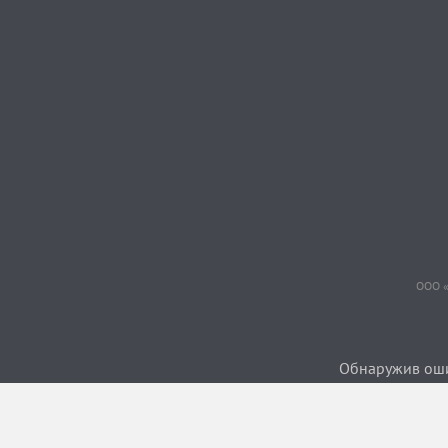
ООО «
Обнаружив ошиб