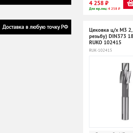
4 258 ₽
4 258 ₽
Для юр.лиц:
Доставка в любую точку РФ
Цековка ц/х M3 2
резьбу) DIN373 1
RUKO 102415
RUK-102415