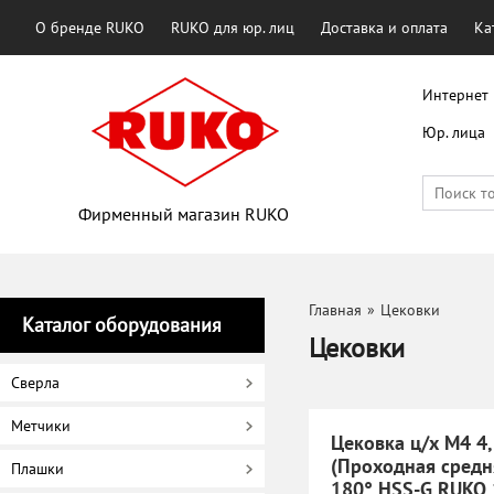
О бренде RUKO
RUKO для юр. лиц
Доставка и оплата
Ка
Интернет 
Юр. лица
Фирменный магазин RUKO
Главная
»
Цековки
Каталог оборудования
Цековки
Сверла
Метчики
Цековка ц/х M4 4
(Проходная средн
Плашки
180° HSS-G RUKO