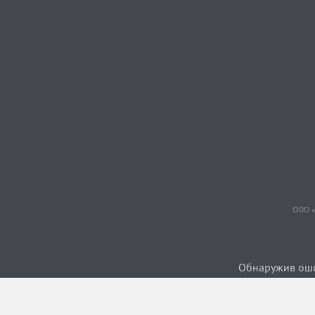
ООО «
Обнаружив ошиб