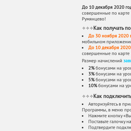
До 10 декабря 2020
го
совершенные по карте 
Румянцево!
Как получать п
✧✧✧
До 30 ноября 2020 
мобильном приложении
До 10 декабря 2020
совершенные по карте 
Размер начислений
зав
2%
бонусами на уро
3%
бонусами на уро
5%
бонусами на уро
10%
бонусами на ур
Как подключить
✧✧✧
Авторизуйтесь в пр
Программы, в меню про
Нажмите кнопку «Вы
Поставьте галочку 
Подтвердите подклю