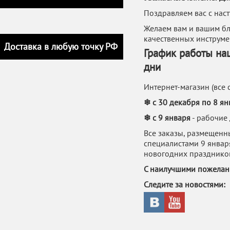
Поздравляем вас с на
Желаем вам и вашим бл
качественных инструме
Доставка в любую точку РФ
График работы на
дни
Интернет-магазин (все
❄
с 30 декабря по 8 ян
❄
с 9 января
- рабочие
Все заказы, размещенн
специалистами 9 января
новогодних празднико
С наилучшими пожелани
Следите за новостями: