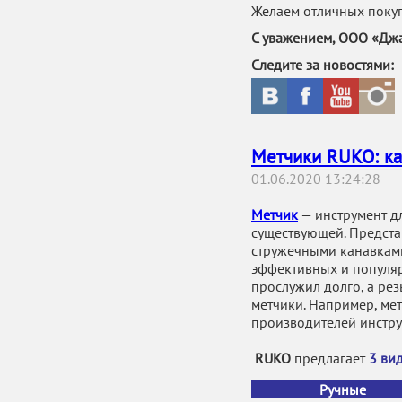
Желаем отличных поку
С уважением, ООО «Джа
Следите за новостями:
Метчики RUKO: ка
01.06.2020 13:24:28
Метчик
— инструмент д
существующей. Предст
стружечными канавкам
эффективных и популяр
прослужил долго, а ре
метчики. Например, ме
производителей инстру
RUKO
предлагает
3 ви
Ручные