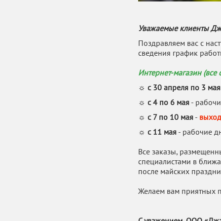
Уважаемые клиенты Джа
Поздравляем вас с нас
сведения график рабо
Интернет-магазин (все 
☼
с 30 апреля по 3 мая
☼
с 4 по 6 мая
- рабоч
☼
с 7 по 10 мая
-
выход
☼
с 11 мая
- рабочие д
Все заказы, размещенн
специалистами в ближа
после майских праздни
Желаем вам приятных п
С уважением, ООО «Джа