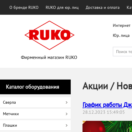
О бренде RUKO
RUKO для юр. лиц
Доставка и оплата
Ка
Интернет 
Юр. лица
Фирменный магазин RUKO
Акции / Но
Каталог оборудования
Сверла
График работы Дж
28.12.2023 15:49:05
Метчики
Плашки