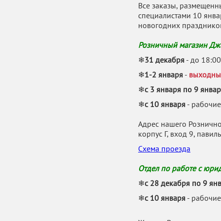
Все заказы, размещенн
специалистами 10 январ
новогодних празднико
Розничный магазин Джа
❄
31 декабря
- до 18:00
❄
1-2 января
-
выходны
❄
с 3 января по 9 янва
❄
с 10 января
- рабочие
Адрес нашего Розничног
корпус Г, вход 9, пави
Схема проезда
Отдел по работе с юри
❄
с 28 декабря по 9 ян
❄
с 10 января
- рабочи