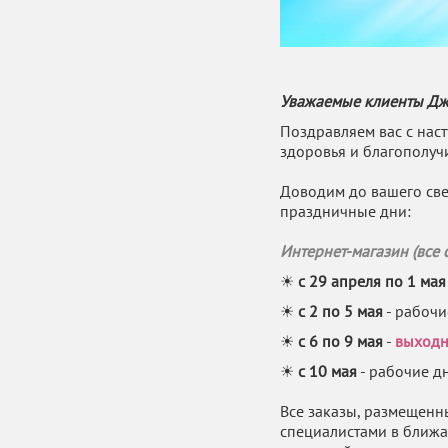
Уважаемые клиенты Джа
Поздравляем вас с на
здоровья и благополуч
Доводим до вашего св
праздничные дни:
Интернет-магазин (все 
☀
с 29 апреля по 1 мая
☀
с 2 по 5 мая
- рабочи
☀
с 6 по 9 мая
-
выходн
☀
с 10 мая
- рабочие д
Все заказы, размещенн
специалистами в ближа