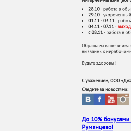
Интернет-магазин (все 
28.10
- работа в об
29.10
- укороченный
01.11 - 03.11
- рабо
04.11 - 07.11
-
выход
c 08.11
- работа в 
Обращаем ваше внимани
вызванных нерабочими
Будьте здоровы!
С уважением, ООО «Джа
Следите за новостями:
До 10% бонусами 
Румянцево!