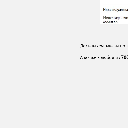
Доставляем заказы
по 
А так же в любой из
70