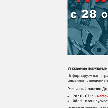
Уважаемые покупатели
Информируем вас о гра
связанном с введением
Розничный магазин Джа
28.10 - 07.11
-
магази
08.11
- планируемое