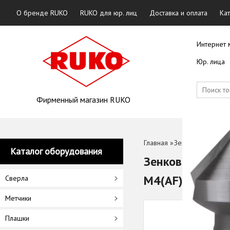
О бренде RUKO
RUKO для юр. лиц
Доставка и оплата
Ка
Интернет 
Юр. лица
Фирменный магазин RUKO
Главная
»
Зенковки
Каталог оборудования
Зенковка ц/х 9
M4(AF) RUKO 1
Сверла
Метчики
Плашки