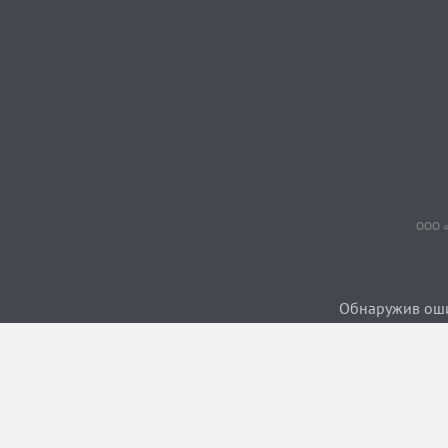
ООО «
Обнаружив ошиб