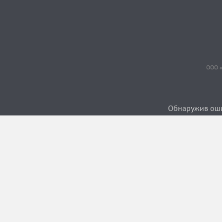
ООО «
Обнаружив ошиб