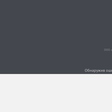
ООО «
Обнаружив ошиб