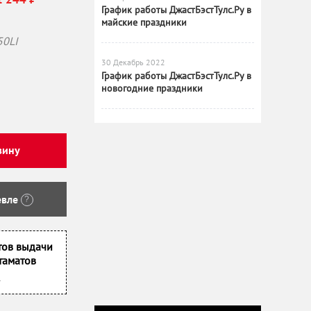
График работы ДжастБэстТулс.Ру в
майские праздники
50LI
30 Декабрь 2022
График работы ДжастБэстТулс.Ру в
новогодние праздники
зину
вле
?
тов выдачи
таматов