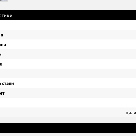
стики
на
ина
и
ли
 стали
ет
цил