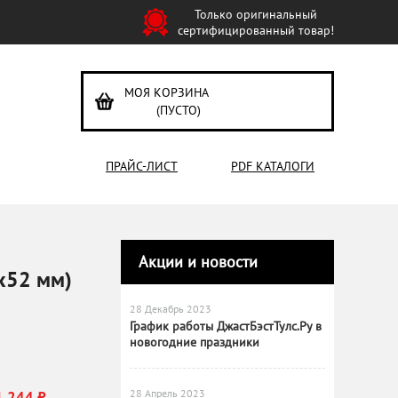
Только оригинальный
сертифицированный товар!
МОЯ КОРЗИНА
(ПУСТО)
ПРАЙС-ЛИСТ
PDF КАТАЛОГИ
Акции и новости
х52 мм)
28 Декабрь 2023
График работы ДжастБэстТулс.Ру в
новогодние праздники
28 Апрель 2023
1 244 ₽