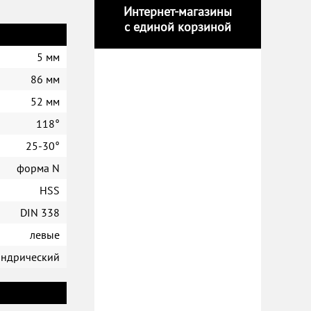
Интернет-магазины
с единой корзиной
5 мм
86 мм
52 мм
118°
25-30°
форма N
HSS
DIN 338
левые
индрический