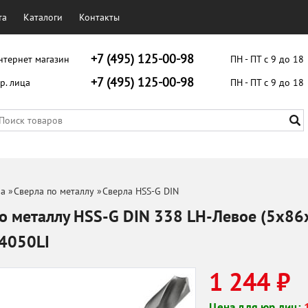
та
Каталоги
Контакты
+7 (495) 125-00-98
нтернет магазин
ПН - ПТ с 9 до 18
+7 (495) 125-00-98
р. лица
ПН - ПТ с 9 до 18
ла
»
Сверла по металлу
»
Сверла HSS-G DIN
о металлу HSS-G DIN 338 LH-Левое (5x86
4050LI
1 244 ₽
Цена для юр.лиц: